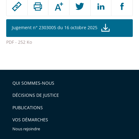
Passer
Augmenter
le
ou
réduire
partage
la
taille
de
Jugement n° 2303005 du 16 octobre 2025
de
la
l'article
police
PDF - 252 Ko
pour
Passer
arriver
le
après
partage
de
QUI SOMMES-NOUS
l'article
pour
DÉCISIONS DE JUSTICE
arriver
PUBLICATIONS
avant
VOS DÉMARCHES
Nous rejoindre