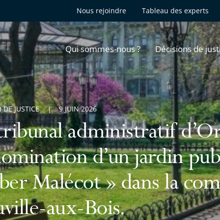
Nous rejoindre
Tableau des experts
Qui sommes-nous ?
Décisions de just
 DE JUSTICE
9 JUIN 2026
tribunal administratif d’Or
omination d’un jardin pub
ber Malécot » dans la co
ville-aux-Bois.