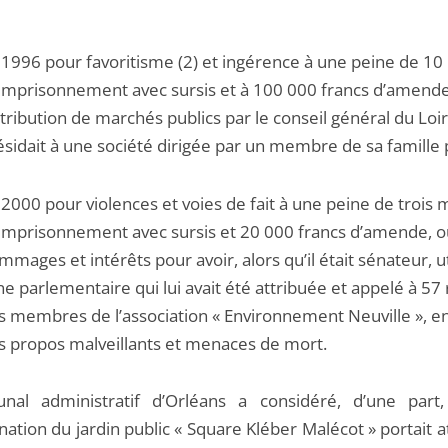
 1996 pour favoritisme (2) et ingérence à une peine de 10
emprisonnement avec sursis et à 100 000 francs d’amend
attribution de marchés publics par le conseil général du Loire
ésidait à une société dirigée par un membre de sa famille
 2000 pour violences et voies de fait à une peine de trois 
emprisonnement avec sursis et 20 000 francs d’amende, o
mmages et intérêts pour avoir, alors qu’il était sénateur, uti
gne parlementaire qui lui avait été attribuée et appelé à 57
s membres de l’association « Environnement Neuville », e
s propos malveillants et menaces de mort.
unal administratif d’Orléans a considéré, d’une part
tion du jardin public « Square Kléber Malécot » portait a