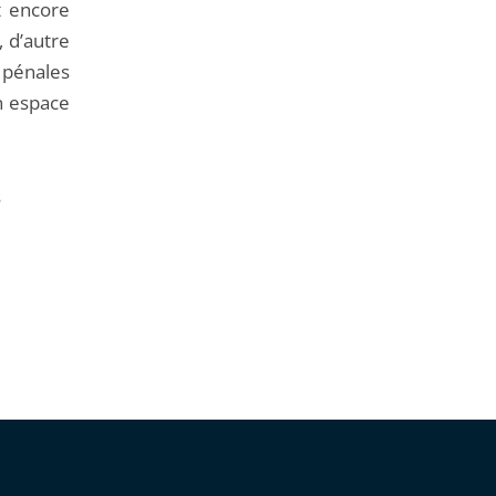
it encore
 d’autre
 pénales
un espace
s