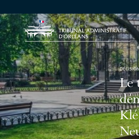
DÉCISION
Le 
dén
Klé
Neu