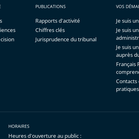
E
PUBLICATIONS
VOS DÉMA
s
Rapports d'activité
Je suis un
diences
Chiffres clés
Je suis u
administr
cision
Jurisprudence du tribunal
Je suis u
auprès du
Français F
comprend
Contacts 
pratique
HORAIRES
Heures d'ouverture au public :