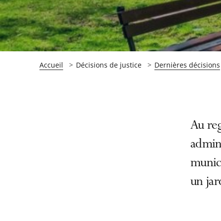
Accueil
Décisions de justice
Dernières décisions
Passer
Passer
Au reg
la
la
admini
navigation
navigation
munic
de
de
l'article
l'article
un jar
pour
pour
arriver
arriver
après
avant