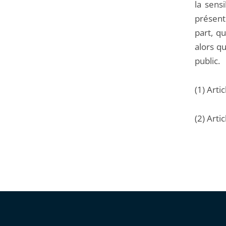
la sensi
présent
part, q
alors qu
public.
(1) Arti
(2) Arti