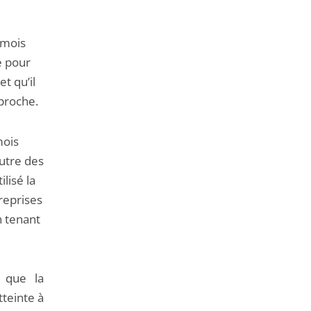
 mois
e pour
t qu’il
 proche.
mois
utre des
lisé la
 reprises
n tenant
, que la
tteinte à