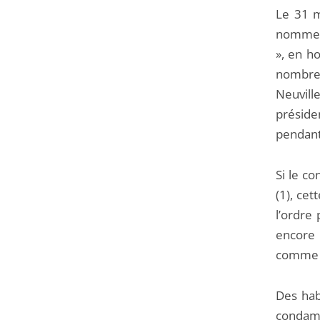
Le 31 m
nommer 
», en h
nombreu
Neuvill
préside
pendant
Si le c
(1), ce
l’ordre 
encore 
comme à
Des hab
condamn