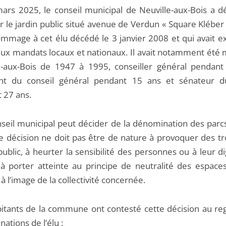
ars 2025, le conseil municipal de Neuville-aux-Bois a d
le jardin public situé avenue de Verdun « Square Kléber
ommage à cet élu décédé le 3 janvier 2008 et qui avait e
x mandats locaux et nationaux. Il avait notamment été 
e-aux-Bois de 1947 à 1995, conseiller général pendant
nt du conseil général pendant 15 ans et sénateur d
 27 ans.
onseil municipal peut décider de la dénomination des parc
tte décision ne doit pas être de nature à provoquer des t
public, à heurter la sensibilité des personnes ou à leur d
à porter atteinte au principe de neutralité des espaces
 l’image de la collectivité concernée.
itants de la commune ont contesté cette décision au re
ations de l’élu :