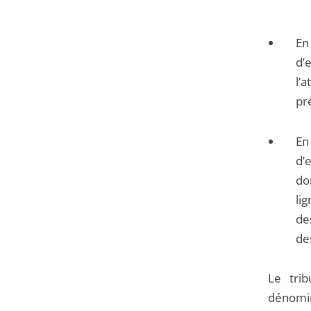
En
d’
l’
pr
En
d’
do
li
de
de
Le trib
dénomina