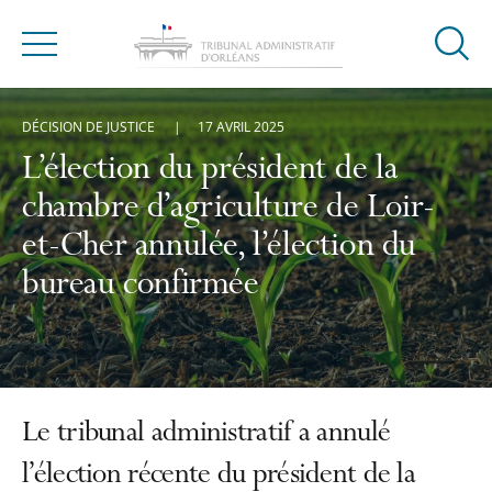
Ouvrir
Menu
la
modal
DÉCISION DE JUSTICE
17 AVRIL 2025
de
reche
L’élection du président de la
chambre d’agriculture de Loir-
et-Cher annulée, l’élection du
bureau confirmée
Le tribunal administratif a annulé
l’élection récente du président de la