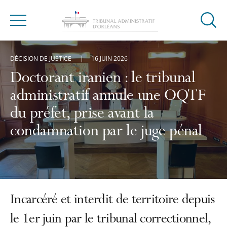
Ouvrir
Menu
la
modal
DÉCISION DE JUSTICE
16 JUIN 2026
de
reche
Doctorant iranien : le tribunal
administratif annule une OQTF
du préfet, prise avant la
condamnation par le juge pénal
Incarcéré et interdit de territoire depuis
le 1er juin par le tribunal correctionnel,