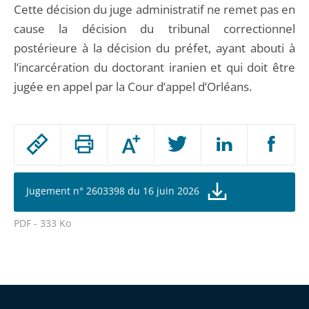
Cette décision du juge administratif ne remet pas en
cause la décision du tribunal correctionnel
postérieure à la décision du préfet, ayant abouti à
l’incarcération du doctorant iranien et qui doit être
jugée en appel par la Cour d’appel d’Orléans.
Passer
Augmenter
le
ou
réduire
partage
la
taille
de
Jugement n° 2603398 du 16 juin 2026
de
la
l'article
police
PDF - 333 Ko
pour
Passer
arriver
le
après
partage
de