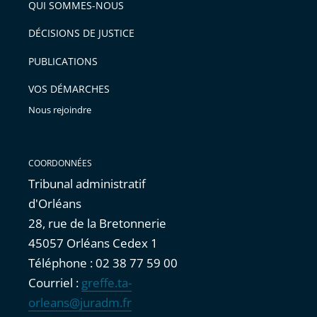
QUI SOMMES-NOUS
l'article
pour
DÉCISIONS DE JUSTICE
arriver
PUBLICATIONS
avant
VOS DÉMARCHES
Nous rejoindre
COORDONNÉES
Tribunal administratif
d'Orléans
28, rue de la Bretonnerie
45057 Orléans Cedex 1
Téléphone : 02 38 77 59 00
Courriel :
greffe.ta-
orleans@juradm.fr